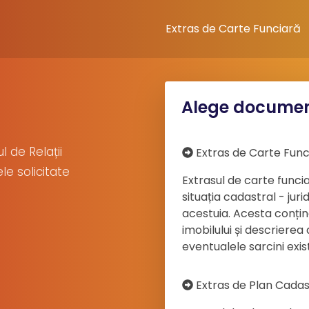
Extras de Carte Funciară
Alege documen
 de Relații
Extras de Carte Func
le solicitate
Extrasul de carte func
situația cadastral - jur
acestuia. Acesta conține
imobilului și descrierea
eventualele sarcini exis
Extras de Plan Cadas