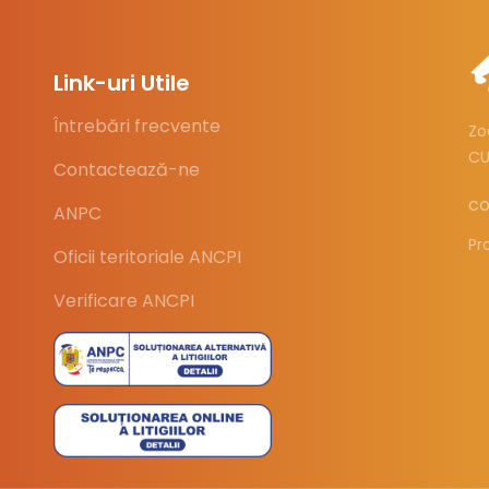
Link-uri Utile
Întrebări frecvente
Zo
CU
Contactează-ne
co
ANPC
Pr
Oficii teritoriale ANCPI
Verificare ANCPI