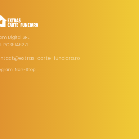
om Digital SRL
I: RO35146271
ntact@extras-carte-funciara.ro
ogram: Non-Stop