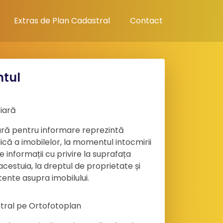
Extras de Plan Cadastral
Contact
tul
iară
iară pentru informare reprezintă
idică a imobilelor, la momentul intocmirii
 informații cu privire la suprafața
 acestuia, la dreptul de proprietate și
tente asupra imobilului.
tral pe Ortofotoplan