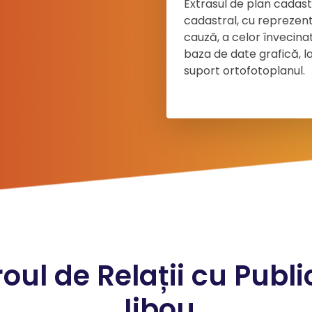
Extrasul de plan cadast
cadastral, cu reprezentar
cauză, a celor învecinate
baza de date grafică, la
suport ortofotoplanul.
roul de Relații cu Publi
Jibou