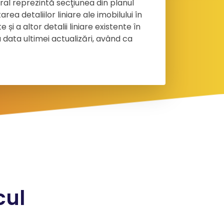
ral reprezintă secţiunea din planul
ea detaliilor liniare ale imobilului în
 și a altor detalii liniare existente în
 data ultimei actualizări, având ca
cul