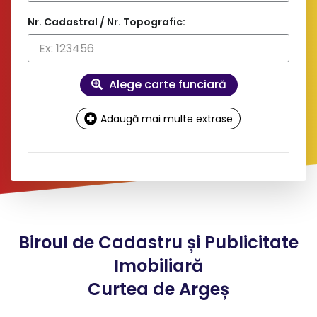
Nr. Cadastral / Nr. Topografic:
Alege carte funciară
Adaugă mai multe extrase
Date
contact și facturare
Doresc factură pe firmă
Biroul de Cadastru și Publicitate
*
Nume client:
Imobiliară
Curtea de Argeș
*
Adresa: