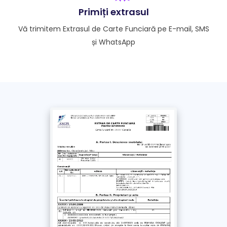
procesare este de 1 zi lucrătoare.
Primiți extrasul
Vă trimitem Extrasul de Carte Funciară pe E-mail, SMS
Doresc extrasul și pe WhatsApp
și WhatsApp
Fără această opțiune, extrasul se trimite doar pe e-
mail și SMS
*
Am luat la cunoștință și sunt de acord cu
Politica de confidențialitate
și
Termenii si
Condițiile
acestui site. Împuternicesc un
reprezentant Extras-carte-funciara.ro să solicite
în numele meu documentul obținut de la ANCPI
/ OCPI
Plătește
cu Cardul >
69
Lei
+ TVA
Plătește prin
bancă
>
69
Lei
+ TVA