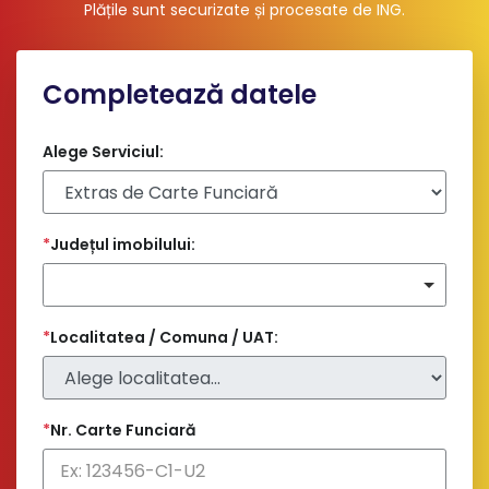
Plățile sunt securizate și procesate de ING
.
Completează datele
Alege Serviciul:
*
Județul imobilului:
*
Localitatea / Comuna / UAT:
*
Nr. Carte Funciară