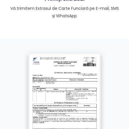
Vă trimitem Extrasul de Carte Funciară pe E-mail, SMS
Doresc extrasul și pe WhatsApp
și WhatsApp
Fără această opțiune, extrasul se trimite doar pe e-
mail și SMS
*
Am luat la cunoștință și sunt de acord cu
Politica de confidențialitate
și
Termenii si
Condițiile
acestui site. Împuternicesc un
reprezentant Extras-carte-funciara.ro să solicite
în numele meu documentul obținut de la ANCPI
/ OCPI
Plătește
cu Cardul >
69
Lei
+ TVA
Plătește prin
bancă
>
69
Lei
+ TVA