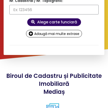
Nr. Cadastral / Nr. Topografic:
Alege carte funciară
Adaugă mai multe extrase
Date
contact și facturare
Doresc factură pe firmă
Biroul de Cadastru și Publicitate
*
Nume client:
Imobiliară
Mediaș
*
Adresa: