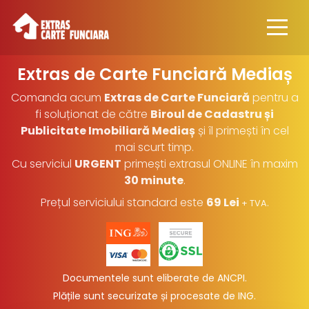
Extras de Carte Funciară
Mediaș
Comanda acum
Extras de Carte Funciară
pentru a
fi soluționat de către
Biroul de Cadastru și
Publicitate Imobiliară Mediaș
și îl primești în cel
mai scurt timp.
Cu serviciul
URGENT
primești extrasul ONLINE în maxim
30 minute
.
Prețul serviciului standard este
69 Lei
.
+ TVA
Documentele sunt eliberate de ANCPI.
Plățile sunt securizate și procesate de ING
.