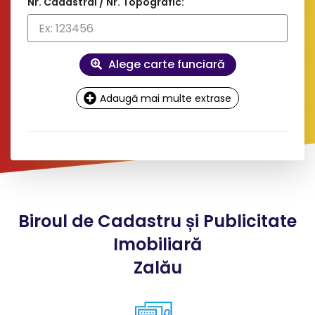
Nr. Cadastral / Nr. Topografic:
Alege carte funciară
Adaugă mai multe extrase
Date
contact și facturare
Doresc factură pe firmă
Biroul de Cadastru și Publicitate
*
Nume client:
Imobiliară
Zalău
*
Adresa: