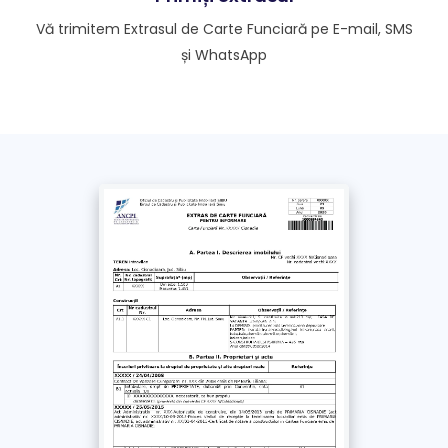
Vă trimitem Extrasul de Carte Funciară pe E-mail, SMS
Doresc extrasul și pe WhatsApp
și WhatsApp
Fără această opțiune, extrasul se trimite doar pe e-
mail și SMS
*
Am luat la cunoștință și sunt de acord cu
Politica de confidențialitate
și
Termenii si
Condițiile
acestui site. Împuternicesc un
reprezentant Extras-carte-funciara.ro să solicite
în numele meu documentul obținut de la ANCPI
/ OCPI
Plătește
cu Cardul >
69
Lei
+ TVA
Plătește prin
bancă
>
69
Lei
+ TVA