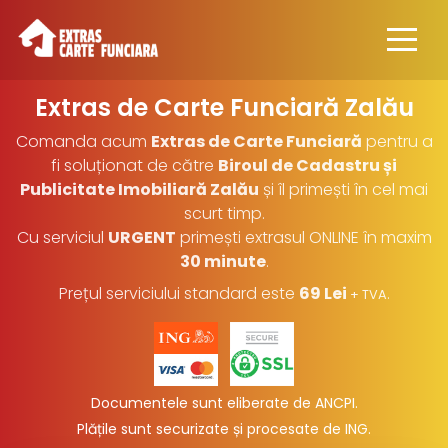
Extras de Carte Funciară
Zalău
Comanda acum
Extras de Carte Funciară
pentru a
fi soluționat de către
Biroul de Cadastru și
Publicitate Imobiliară Zalău
și îl primești în cel mai
scurt timp.
Cu serviciul
URGENT
primești extrasul ONLINE în maxim
30 minute
.
Prețul serviciului standard este
69 Lei
.
+ TVA
Documentele sunt eliberate de ANCPI.
Plățile sunt securizate și procesate de ING
.