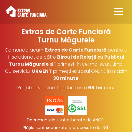
Extras de Carte Funciară
Turnu Măgurele
Comanda acum
Extras de Carte Funciară
pentru a
fi soluționat de către
Biroul de Relații cu Publicul
Turnu Măgurele
și îl primești în cel mai scurt timp.
Cu serviciul
URGENT
primești extrasul ONLINE în maxim
30 minute
.
Prețul serviciului standard este
69 Lei
.
+ TVA
Documentele sunt eliberate de ANCPI.
Plățile sunt securizate și procesate de ING
.