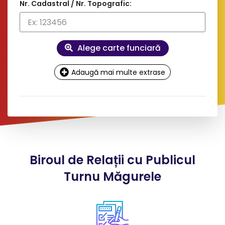
Nr. Cadastral / Nr. Topografic:
Alege carte funciară
Adaugă mai multe extrase
Date
contact și facturare
Doresc factură pe firmă
Biroul de Relații cu Publicul
*
Nume client:
Turnu Măgurele
*
Adresa: