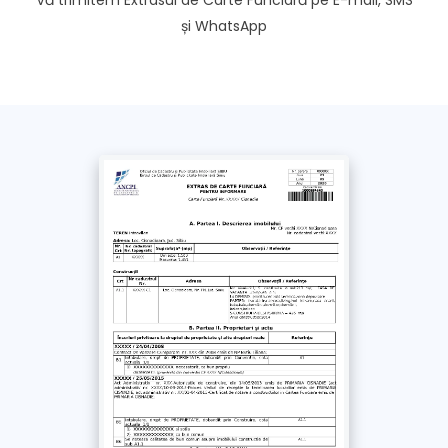
și WhatsApp
Doresc extrasul și pe WhatsApp
Fără această opțiune, extrasul se trimite doar pe e-
mail și SMS
*
Am luat la cunoștință și sunt de acord cu
Politica de confidențialitate
și
Termenii si
Condițiile
acestui site. Împuternicesc un
reprezentant Extras-carte-funciara.ro să solicite
în numele meu documentul obținut de la ANCPI
/ OCPI
Plătește
cu Cardul >
69
Lei
+ TVA
Plătește prin
bancă
>
69
Lei
+ TVA