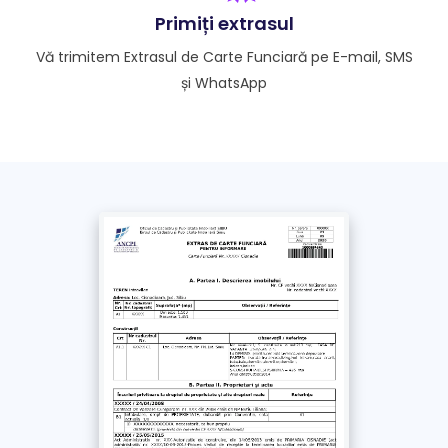
procesare este de 1 zi lucrătoare.
Primiți extrasul
Vă trimitem Extrasul de Carte Funciară pe E-mail, SMS
Doresc extrasul și pe WhatsApp
și WhatsApp
Fără această opțiune, extrasul se trimite doar pe e-
mail și SMS
*
Am luat la cunoștință și sunt de acord cu
Politica de confidențialitate
și
Termenii si
Condițiile
acestui site. Împuternicesc un
reprezentant Extras-carte-funciara.ro să solicite
în numele meu documentul obținut de la ANCPI
/ OCPI
Plătește
cu Cardul >
69
Lei
+ TVA
Plătește prin
bancă
>
69
Lei
+ TVA