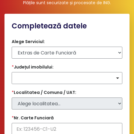
Plățile sunt securizate și procesate de ING
.
Completează datele
Alege Serviciul:
*
Județul imobilului:
*
Localitatea / Comuna / UAT:
*
Nr. Carte Funciară