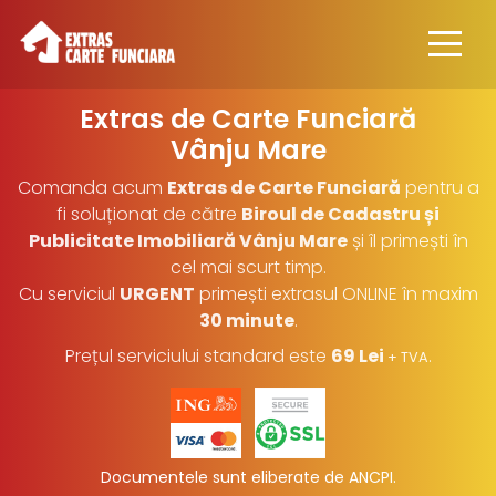
Extras de Carte Funciară
Vânju Mare
Comanda acum
Extras de Carte Funciară
pentru a
fi soluționat de către
Biroul de Cadastru și
Publicitate Imobiliară Vânju Mare
și îl primești în
cel mai scurt timp.
Cu serviciul
URGENT
primești extrasul ONLINE în maxim
30 minute
.
Prețul serviciului standard este
69 Lei
.
+ TVA
Documentele sunt eliberate de ANCPI.