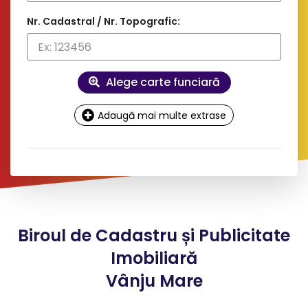
Nr. Cadastral / Nr. Topografic:
Alege carte funciară
Adaugă mai multe extrase
Date
contact și facturare
Doresc factură pe firmă
Biroul de Cadastru și Publicitate
*
Nume client:
Imobiliară
Vânju Mare
*
Adresa: