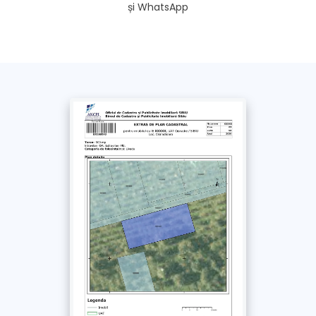
și WhatsApp
Doresc extrasul și pe WhatsApp
Fără această opțiune, extrasul se trimite doar pe e-
mail și SMS
*
Am luat la cunoștință și sunt de acord cu
Politica de confidențialitate
și
Termenii si
Condițiile
acestui site. Împuternicesc un
reprezentant Extras-carte-funciara.ro să solicite
în numele meu documentul obținut de la ANCPI
/ OCPI
Plătește
cu Cardul >
69
Lei
+ TVA
Plătește prin
bancă
>
69
Lei
+ TVA