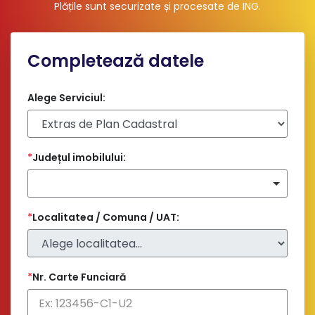
Plățile sunt securizate și procesate de ING
.
Completează datele
Alege Serviciul:
*
Județul imobilului:
*
Localitatea / Comuna / UAT:
*
Nr. Carte Funciară