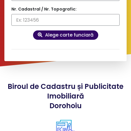
Nr. Cadastral / Nr. Topografic:
Alege carte funciară
Date
contact și facturare
Doresc factură pe firmă
Biroul de Cadastru și Publicitate
*
Nume client:
Imobiliară
Dorohoiu
*
Adresa: