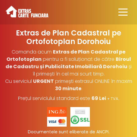
Extras de Plan Cadastral pe
Ortofotoplan
Dorohoiu
Comanda acum
Extras de Plan Cadastral pe
Ortofotoplan
pentru a fi soluționat de către
Biroul
de Cadastru și Publicitate Imobiliară Dorohoiu
și
îl primești în cel mai scurt timp.
Cu serviciul
URGENT
primești extrasul ONLINE în maxim
30 minute
.
Prețul serviciului standard este
69 Lei
.
+ TVA
Documentele sunt eliberate de ANCPI.