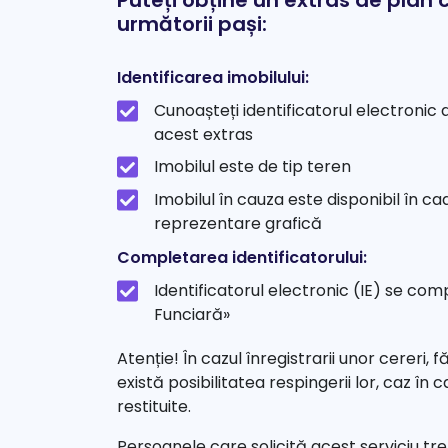
Puteți obține un extras de plan
următorii pași:
Identificarea imobilului:
Cunoașteți identificatorul electronic al
acest extras
Imobilul este de tip teren
Imobilul în cauza este disponibil în ca
reprezentare grafică
Completarea identificatorului:
Identificatorul electronic (IE) se c
Funciară»
Atenție! În cazul înregistrarii unor cereri, f
există posibilitatea respingerii lor, caz în
restituite.
Persoanele care solicită acest serviciu tr