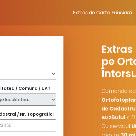
Extras de Carte Funciară
Extras
pe Ort
Întors
itatea / Comuna / UAT:
Comanda a
Ortofotopla
de Cadastru 
dastral / Nr. Topografic:
Buzăului
și î
Cu serviciul
U
maxim
30 mi