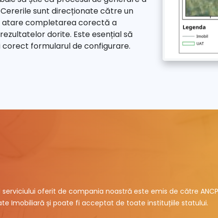
ererile sunt direcționate către un
ca atare completarea corectă a
rezultatelor dorite. Este esențial să
ți corect formularul de configurare.
ul serviciului oferit de compania noastră este emis de către ANCP
te Imobiliară și poate fi acceptat de toate instituțiile statului.