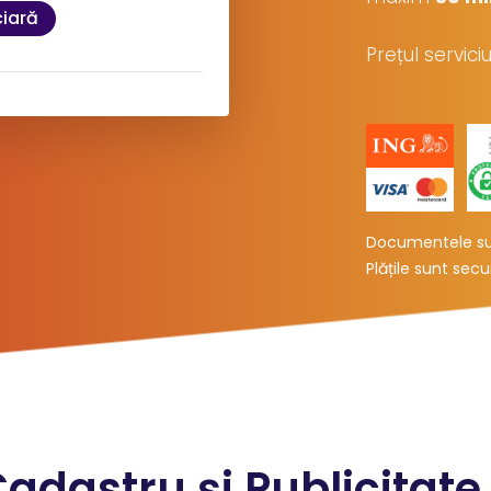
ciară
Prețul servic
rare
sa:
Documentele sun
Plățile sunt sec
l:
T
(19 Lei
)
+ TVA
 sistemului ANCPI, momentan
Cadastru și Publicitate
ă în termen de 15 minute.