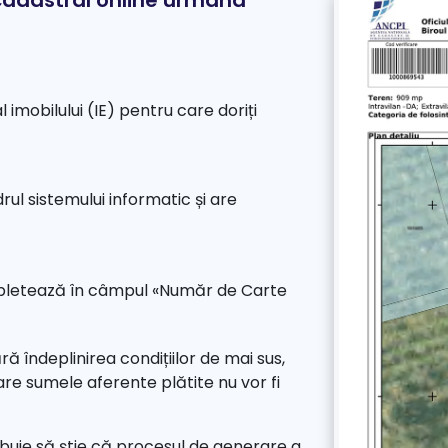
 cadastral online urmând
 imobilului (IE) pentru care doriți
drul sistemului informatic și are
ompletează în câmpul «Număr de Carte
ără îndeplinirea condițiilor de mai sus,
 care sumele aferente plătite nu vor fi
ebuie să știe că procesul de generare a