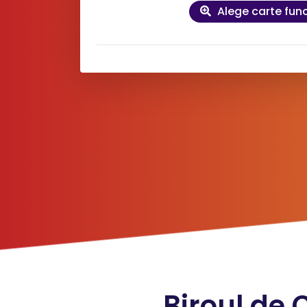
Alege carte fun
Date
de
contact și factu
Doresc factură pe firmă
*
Nume client:
*
Adre
*
Telefon:
*
E-mai
Livrare în 15 minute cu serviciul
URGEN
Din cauza unor probleme tehnice la nivelul
Biroul de 
nu putem procesa solicitarea dumneavoastr