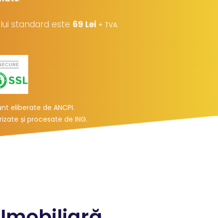
iului standard este
69 Lei
.
+ TVA
t eliberate de ANCPI.
urizate și procesate de ING
.
 Imobiliară