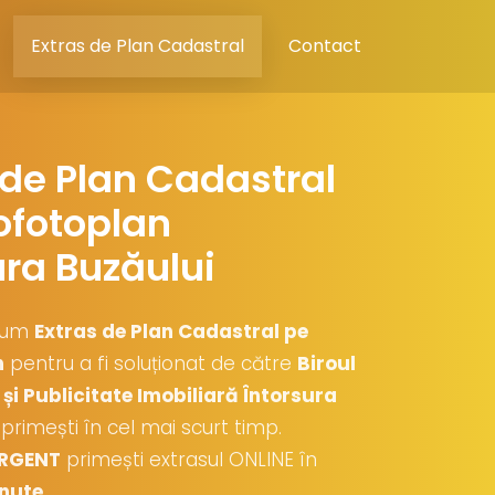
Extras de Plan Cadastral
Contact
 de Plan Cadastral
ofotoplan
ura Buzăului
cum
Extras de Plan Cadastral pe
n
pentru a fi soluționat de către
Biroul
și Publicitate Imobiliară Întorsura
l primești în cel mai scurt timp.
RGENT
primești extrasul ONLINE în
nute
.