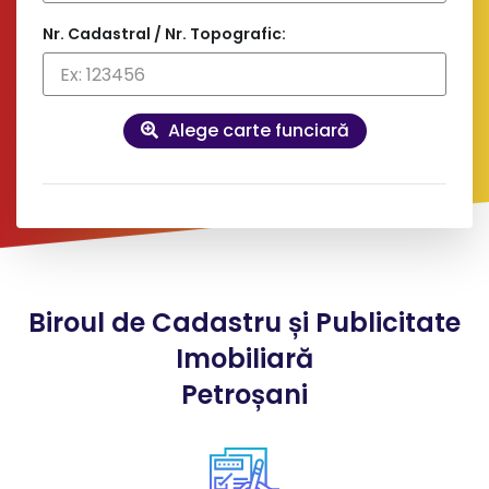
Nr. Cadastral / Nr. Topografic:
Alege carte funciară
Date
contact și facturare
Doresc factură pe firmă
Biroul de Cadastru și Publicitate
*
Nume client:
Imobiliară
Petroșani
*
Adresa: