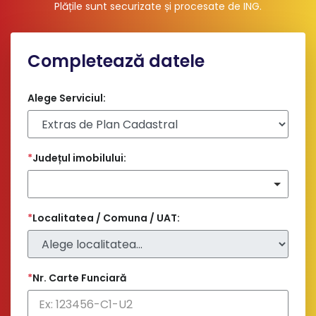
Plățile sunt securizate și procesate de ING
.
Completează datele
Alege Serviciul:
*
Județul imobilului:
*
Localitatea / Comuna / UAT:
*
Nr. Carte Funciară