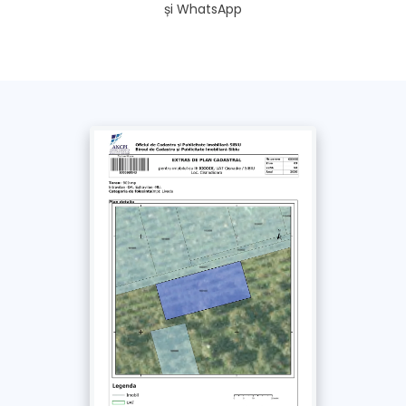
și WhatsApp
Doresc extrasul și pe WhatsApp
Fără această opțiune, extrasul se trimite doar pe e-
mail și SMS
*
Am luat la cunoștință și sunt de acord cu
Politica de confidențialitate
și
Termenii si
Condițiile
acestui site. Împuternicesc un
reprezentant Extras-carte-funciara.ro să solicite
în numele meu documentul obținut de la ANCPI
/ OCPI
Plătește
cu Cardul >
69
Lei
+ TVA
Plătește prin
bancă
>
69
Lei
+ TVA