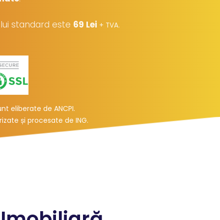
iului standard este
69 Lei
.
+ TVA
t eliberate de ANCPI.
urizate și procesate de ING
.
 Imobiliară