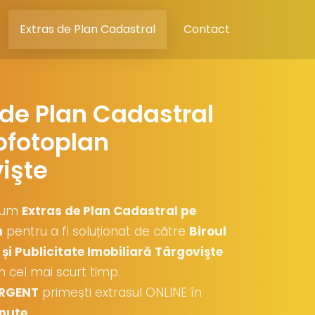
Extras de Plan Cadastral
Contact
 de Plan Cadastral
ofotoplan
işte
cum
Extras de Plan Cadastral pe
n
pentru a fi soluționat de către
Biroul
și Publicitate Imobiliară Târgovişte
 în cel mai scurt timp.
RGENT
primești extrasul ONLINE în
nute
.