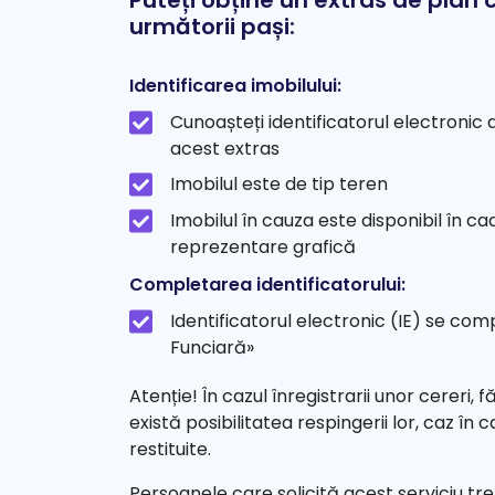
Puteți obține un extras de plan
următorii pași:
Identificarea imobilului:
Cunoașteți identificatorul electronic al
acest extras
Imobilul este de tip teren
Imobilul în cauza este disponibil în ca
reprezentare grafică
Completarea identificatorului:
Identificatorul electronic (IE) se c
Funciară»
Atenție! În cazul înregistrarii unor cereri, f
există posibilitatea respingerii lor, caz în
restituite.
Persoanele care solicită acest serviciu tr