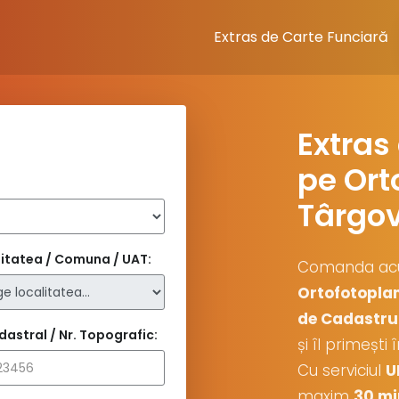
Extras de Carte Funciară
Extras
pe Ort
Târgov
itatea / Comuna / UAT:
Comanda a
Ortofotopla
de Cadastru 
dastral / Nr. Topografic:
și îl primești
Cu serviciul
U
maxim
30 mi