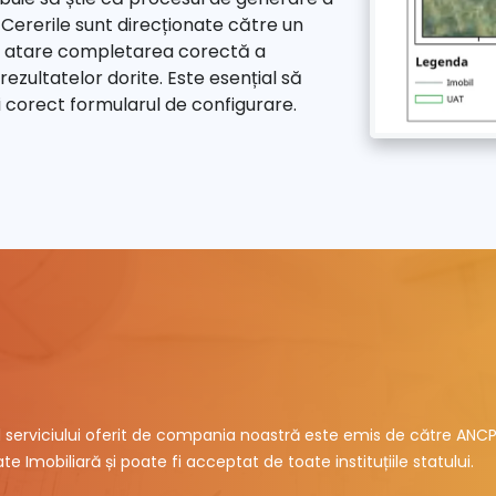
ererile sunt direcționate către un
ca atare completarea corectă a
rezultatelor dorite. Este esențial să
ți corect formularul de configurare.
ul serviciului oferit de compania noastră este emis de către ANCP
te Imobiliară și poate fi acceptat de toate instituțiile statului.