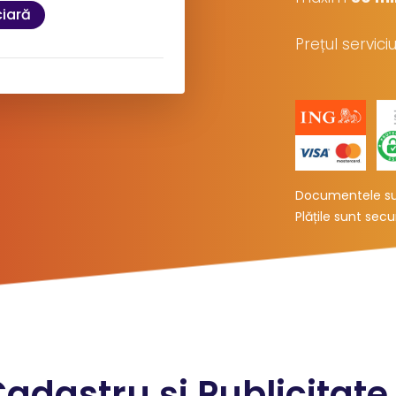
ciară
Prețul servic
rare
sa:
Documentele sun
Plățile sunt sec
l:
T
(19 Lei
)
+ TVA
 sistemului ANCPI, momentan
Cadastru și Publicitate
ă în termen de 15 minute.