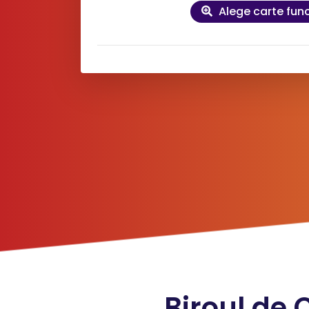
Alege carte fun
Date
de
contact și factu
Doresc factură pe firmă
*
Nume client:
*
Adre
*
Telefon:
*
E-mai
Livrare în 15 minute cu serviciul
URGEN
Din cauza unor probleme tehnice la nivelul
Biroul de 
nu putem procesa solicitarea dumneavoastr