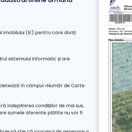
 cadastral online urmând
 imobilului (IE) pentru care doriți
drul sistemului informatic și are
ompletează în câmpul «Număr de Carte
ără îndeplinirea condițiilor de mai sus,
 care sumele aferente plătite nu vor fi
ebuie să știe că procesul de generare a