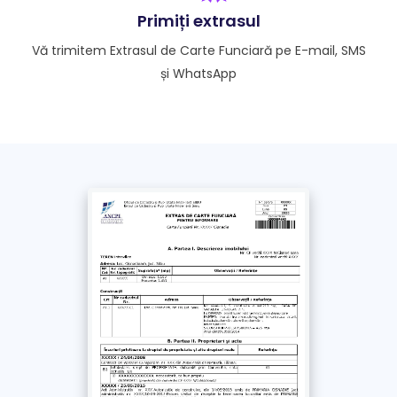
procesare este de 1 zi lucrătoare.
Primiți extrasul
Vă trimitem Extrasul de Carte Funciară pe E-mail, SMS
Doresc extrasul și pe WhatsApp
și WhatsApp
Fără această opțiune, extrasul se trimite doar pe e-
mail și SMS
*
Am luat la cunoștință și sunt de acord cu
Politica de confidențialitate
și
Termenii si
Condițiile
acestui site. Împuternicesc un
reprezentant Extras-carte-funciara.ro să solicite
în numele meu documentul obținut de la ANCPI
/ OCPI
Plătește
cu Cardul >
69
Lei
+ TVA
Plătește prin
bancă
>
69
Lei
+ TVA