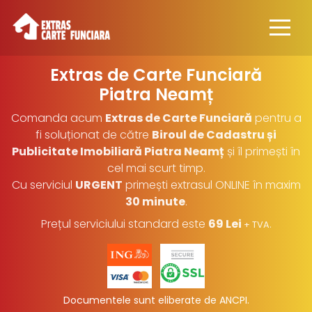
Extras de Carte Funciară
Piatra Neamț
Comanda acum
Extras de Carte Funciară
pentru a
fi soluționat de către
Biroul de Cadastru și
Publicitate Imobiliară Piatra Neamț
și îl primești în
cel mai scurt timp.
Cu serviciul
URGENT
primești extrasul ONLINE în maxim
30 minute
.
Prețul serviciului standard este
69 Lei
.
+ TVA
Documentele sunt eliberate de ANCPI.