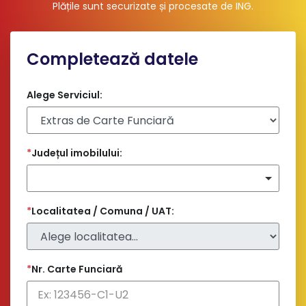
Plățile sunt securizate și procesate de ING
.
Completează datele
Alege Serviciul:
*
Județul imobilului:
*
Localitatea / Comuna / UAT:
*
Nr. Carte Funciară