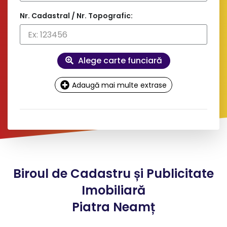
Nr. Cadastral / Nr. Topografic:
Alege carte funciară
Adaugă mai multe extrase
Date
contact și facturare
Doresc factură pe firmă
Biroul de Cadastru și Publicitate
*
Nume client:
Imobiliară
Piatra Neamț
*
Adresa: