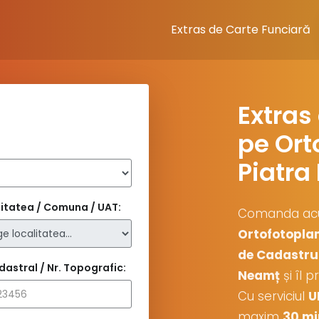
Extras de Carte Funciară
Extras
pe Ort
Piatra
itatea / Comuna / UAT:
Comanda a
Ortofotopla
de Cadastru 
dastral / Nr. Topografic:
Neamț
și îl p
Cu serviciul
U
maxim
30 mi