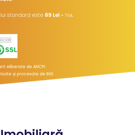
iului standard este
69 Lei
.
+ TVA
t eliberate de ANCPI.
urizate și procesate de ING
.
 Imobiliară