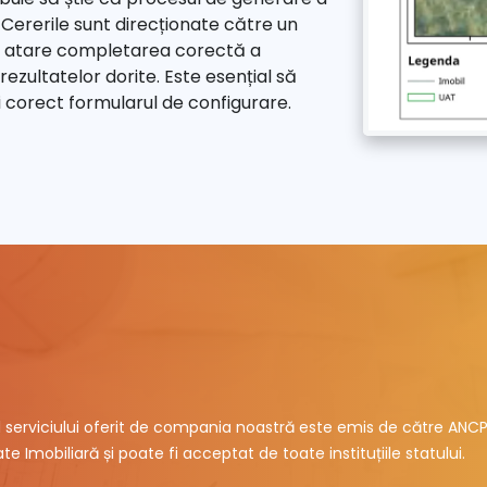
ererile sunt direcționate către un
ca atare completarea corectă a
rezultatelor dorite. Este esențial să
ți corect formularul de configurare.
ul serviciului oferit de compania noastră este emis de către ANCP
te Imobiliară și poate fi acceptat de toate instituțiile statului.