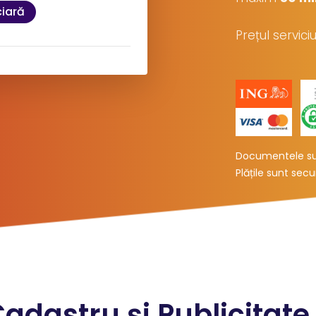
ciară
Prețul servic
rare
sa:
Documentele sun
Plățile sunt sec
l:
T
(19 Lei
)
+ TVA
 sistemului ANCPI, momentan
Cadastru și Publicitate
ă în termen de 15 minute.