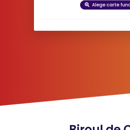
Alege carte fun
Date
de
contact și factu
Doresc factură pe firmă
*
Nume client:
*
Adre
*
Telefon:
*
E-mai
Livrare în 15 minute cu serviciul
URGEN
Din cauza unor probleme tehnice la nivelul
Biroul de 
nu putem procesa solicitarea dumneavoastr