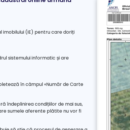
 cadastral online urmând
 imobilului (IE) pentru care doriți
drul sistemului informatic și are
ompletează în câmpul «Număr de Carte
ără îndeplinirea condițiilor de mai sus,
 care sumele aferente plătite nu vor fi
ebuie să știe că procesul de generare a