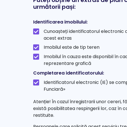
Puteți obține un extras de plan
următorii pași:
Identificarea imobilului:
Cunoașteți identificatorul electronic al
acest extras
Imobilul este de tip teren
Imobilul în cauza este disponibil în ca
reprezentare grafică
Completarea identificatorului:
Identificatorul electronic (IE) se c
Funciară»
Atenție! În cazul înregistrarii unor cereri, f
există posibilitatea respingerii lor, caz în
restituite.
Persoanele care solicită acest serviciu tr