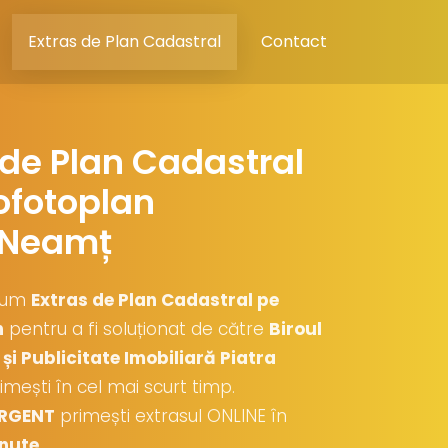
Extras de Plan Cadastral
Contact
 de Plan Cadastral
ofotoplan
 Neamț
cum
Extras de Plan Cadastral pe
n
pentru a fi soluționat de către
Biroul
și Publicitate Imobiliară Piatra
rimești în cel mai scurt timp.
RGENT
primești extrasul ONLINE în
nute
.